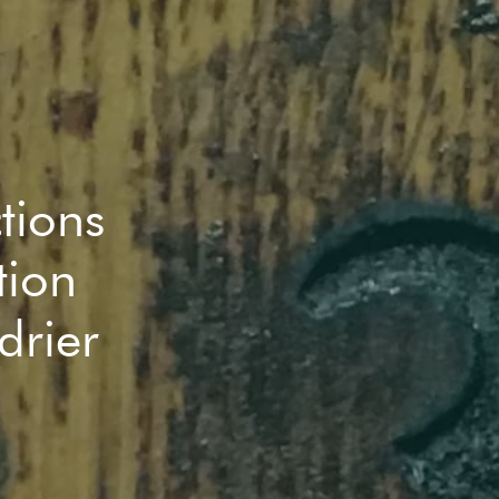
ctions
tion
drier